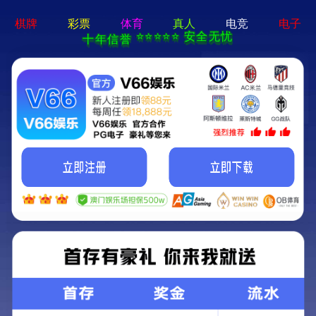
滚球买球的app官网-免费下载
全国服务热线：
13346201397
网站首页
关于我们
新闻资讯
产品展示
客户案例
联系我们
阿里巴巴店铺
新闻资讯